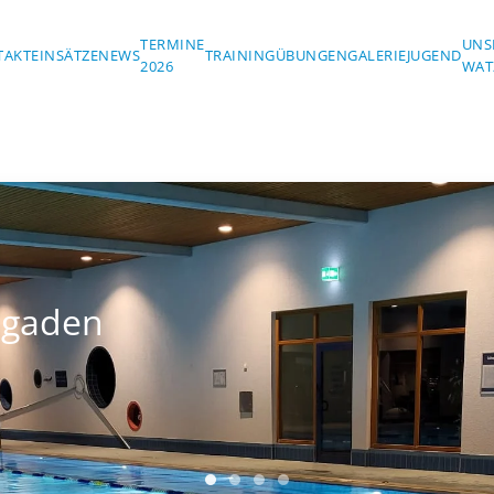
TERMINE
UNS
TAKT
EINSÄTZE
NEWS
TRAINING
ÜBUNGEN
GALERIE
JUGEND
2026
WAT
sgaden
Wasserwacht Berchtesgaden
Wasserwacht Berchtesgaden
Wasserwacht Berchtesgad
Wasserwacht Berchtes