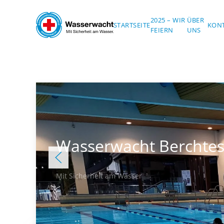
2025 – WIR
ÜBER
Skip to main content
STARTSEITE
KON
FEIERN
UNS
Wasserwacht Berchte
Mit Sicherheit am Wasser