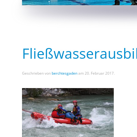
Fließwasserausbi
Geschrieben von
berchtesgaden
am
20. Februar 2017
.