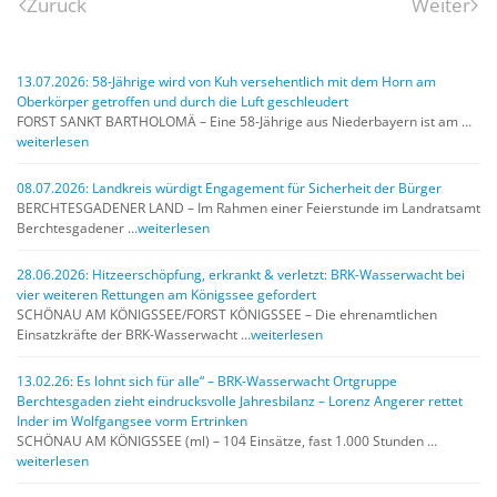
Zurück
Weiter
13.07.2026: 58-Jährige wird von Kuh versehentlich mit dem Horn am
Oberkörper getroffen und durch die Luft geschleudert
FORST SANKT BARTHOLOMÄ – Eine 58-Jährige aus Niederbayern ist am …
weiterlesen
08.07.2026: Landkreis würdigt Engagement für Sicherheit der Bürger
BERCHTESGADENER LAND – Im Rahmen einer Feierstunde im Landratsamt
Berchtesgadener …
weiterlesen
28.06.2026: Hitzeerschöpfung, erkrankt & verletzt: BRK-Wasserwacht bei
vier weiteren Rettungen am Königssee gefordert
SCHÖNAU AM KÖNIGSSEE/FORST KÖNIGSSEE – Die ehrenamtlichen
Einsatzkräfte der BRK-Wasserwacht …
weiterlesen
13.02.26: Es lohnt sich für alle“ – BRK-Wasserwacht Ortgruppe
Berchtesgaden zieht eindrucksvolle Jahresbilanz – Lorenz Angerer rettet
Inder im Wolfgangsee vorm Ertrinken
SCHÖNAU AM KÖNIGSSEE (ml) – 104 Einsätze, fast 1.000 Stunden …
weiterlesen