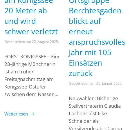
am Königssee
Ortsgruppe
20 Meter ab
Berchtesgaden
und wird
blickt auf
schwer verletzt
erneut
anspruchsvolles
Geschrieben am
22. August 2025
.
Jahr mit 105
FORST KÖNIGSSEE – Eine
Einsätzen
28-jährige Münchnerin
zurück
ist am frühen
Freitagnachmittag am
Geschrieben am
29. Januar 2025
.
Königssee-Ostufer
zwischen dem Nassen...
Neuwahlen: Bisherige
Stellvertreterin Claudia
Lochner löst Elke
Weiterlesen
Schneider als
Vorsitzende ab – Carina