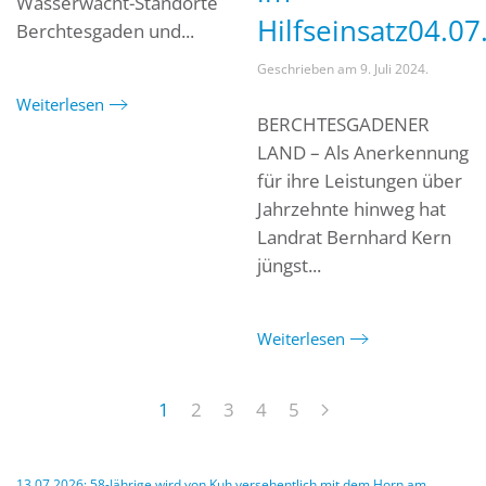
Wasserwacht-Standorte
Hilfseinsatz04.07
Berchtesgaden und...
Geschrieben am
9. Juli 2024
.
Weiterlesen
BERCHTESGADENER
LAND – Als Anerkennung
für ihre Leistungen über
Jahrzehnte hinweg hat
Landrat Bernhard Kern
jüngst...
Weiterlesen
1
2
3
4
5
13.07.2026: 58-Jährige wird von Kuh versehentlich mit dem Horn am