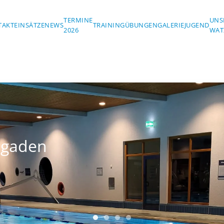
TERMINE
UNS
TAKT
EINSÄTZE
NEWS
TRAINING
ÜBUNGEN
GALERIE
JUGEND
2026
WAT
sgaden
Wasserwacht Berchtesgaden
Wasserwacht Berchtesgaden
Wasserwacht Berchtesgad
Wasserwacht Berchtes