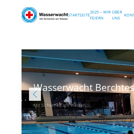
2025 – WIR
ÜBER
Skip to main content
STARTSEITE
KON
FEIERN
UNS
Wasserwacht Berchte
Mit Sicherheit am Wasser