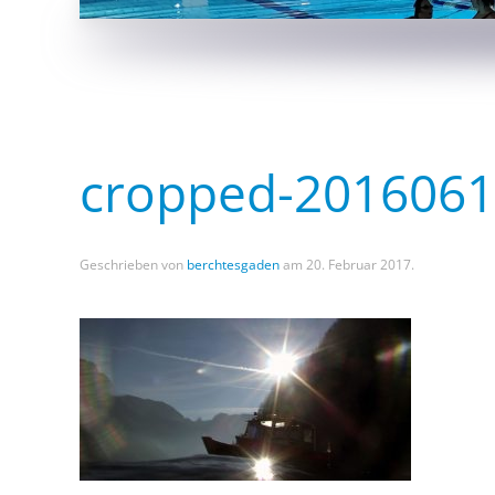
cropped-2016061
Geschrieben von
berchtesgaden
am
20. Februar 2017
.